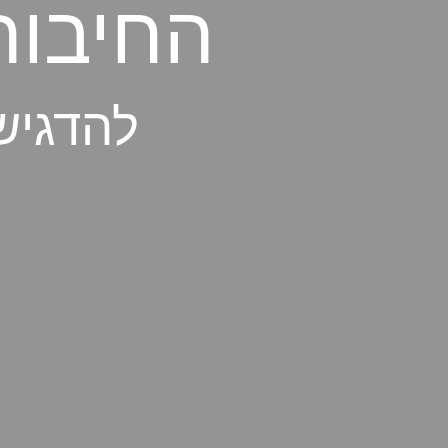
החיבור
להדגיש